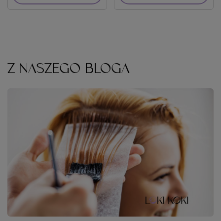
Z NASZEGO BLOGA
FARBOWANIE WŁOSÓW W DOMU KROK PO KROKU
Koloryzacja
jest jednym z bardziej inwazyjnych zabiegów
fryzjerskich, dlatego wiele osób pozostawia jej wykonanie