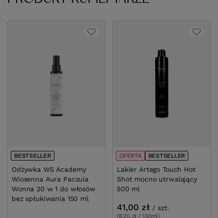
BESTSELLER
OFERTA
BESTSE
Odżywka WS Academy Wiosenna Aura
Lakier Artego To
Paczula Wonna 20 w 1 do włosów bez
utrwalający 500 
spłukiwania 150 ml
41,00 zł
/
szt.
(8,20 zł / 100ml)
41
pkt
punktów