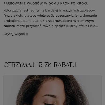
profesjonalistom. Jednak
przeprowadzona w domowym
zaciszu
może przynieść równie spektakularny efekt i nie
wpływać druzgocąco na kondycję włosów. Kluczem do
Czytaj więcej
sukcesu jest
stosowanie się do wskazówek ekspertów
oraz zakup odpowiedniej farby do włosów
.
OTRZYMAJ 15 ZŁ RABATU