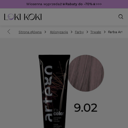
Wiosenna wyprzedaż!☀️
Rabaty do -70%
☀️>>>
Strona główna
Koloryzacja
Farby
Trwałe
Farba Artego