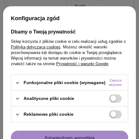
29,99 zł
/
szt.
(19,99 zł / 100ml)
Najniższa cena prod
wprowadzeniem obn
29.99
pkt
punktów
Konfiguracja zgód
Cena katalogowa:
58
Dbamy o Twoją prywatność
Do koszyka
Do
Sklep korzysta z plików cookie w celu realizacji usług zgodnie z
Polityką dotyczącą cookies
. Możesz określić warunki
przechowywania lub dostępu do cookie w Twojej przeglądarce.
Więcej informacji na temat warunków i prywatności można
znaleźć także na stronie
Prywatność i warunki Google
.
Zawsze
ZOBACZ RÓWNIEŻ
Funkcjonalne pliki cookie (wymagane)
aktywne
Analityczne pliki cookie
Reklamowe pliki cookie
Potwierdzam wszystkie