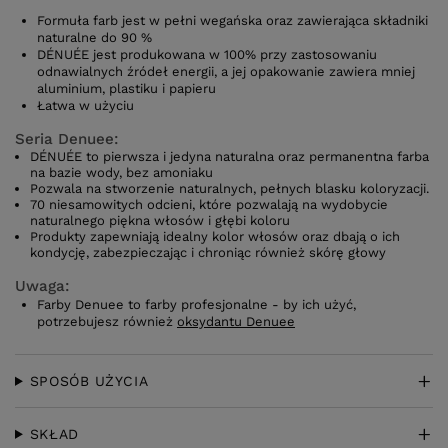
Formuła farb jest w pełni wegańska oraz zawierająca składniki
naturalne do 90 %
DÉNUÉE jest produkowana w 100% przy zastosowaniu
odnawialnych źródeł energii, a jej opakowanie zawiera mniej
aluminium, plastiku i papieru
Łatwa w użyciu
Seria Denuee:
DÉNUÉE to pierwsza i jedyna naturalna oraz permanentna farba
na bazie wody, bez amoniaku
Pozwala na stworzenie naturalnych, pełnych blasku koloryzacji.
70 niesamowitych odcieni, które pozwalają na wydobycie
naturalnego piękna włosów i głębi koloru
Produkty zapewniają idealny kolor włosów oraz dbają o ich
kondycję, zabezpieczając i chroniąc również skórę głowy
Uwaga:
Farby Denuee to farby profesjonalne - by ich użyć,
potrzebujesz również
oksydantu Denuee
SPOSÓB UŻYCIA
SKŁAD