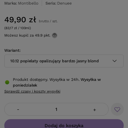
Marka
Montibello
Seria
Denuee
49,90 zł
brutto
/
szt.
(83,17 zł / 100ml)
Możesz kupić za
49.9 pkt.
Wariant
10.12 popielaty opalizujący bardzo jasny blond
Produkt dostępny. Wysyłka w 24h.
Wysyłka
w
poniedziałek
Sprawdź czasy i koszty wysyłki
-
+
Dodaj do koszyka