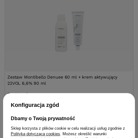
Zestaw Montibello Denuee 60 ml + krem aktywujący
22VOL 6,6% 90 ml
71,80 zł
/
szt.
49.90
pkt.
Konfiguracja zgód
Dbamy o Twoją prywatność
Zobacz zestaw
Sklep korzysta z plików cookie w celu realizacji usług zgodnie z
Polityką dotyczącą cookies
. Możesz określić warunki