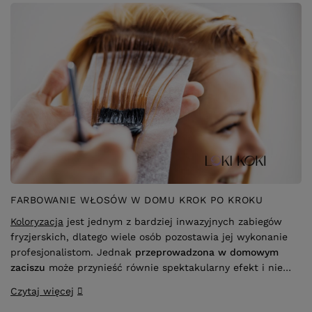
FARBOWANIE WŁOSÓW W DOMU KROK PO KROKU
Koloryzacja
jest jednym z bardziej inwazyjnych zabiegów
fryzjerskich, dlatego wiele osób pozostawia jej wykonanie
profesjonalistom. Jednak
przeprowadzona w domowym
zaciszu
może przynieść równie spektakularny efekt i nie
wpływać druzgocąco na kondycję włosów. Kluczem do
Czytaj więcej
sukcesu jest
stosowanie się do wskazówek ekspertów