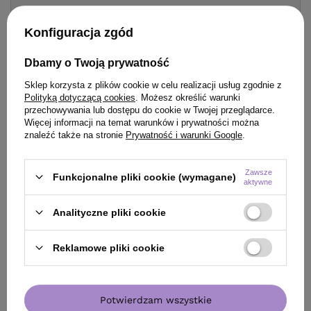
Konfiguracja zgód
Dbamy o Twoją prywatność
Sklep korzysta z plików cookie w celu realizacji usług zgodnie z
Polityką dotyczącą cookies
. Możesz określić warunki
przechowywania lub dostępu do cookie w Twojej przeglądarce.
Więcej informacji na temat warunków i prywatności można
znaleźć także na stronie
Prywatność i warunki Google
.
Zestaw Farba Montibello Cromatone 60 ml + Oksdant
Zawsze
Funkcjonalne pliki cookie (wymagane)
aktywne
aktywator Oxibel 60 ml
67,80 zł
Analityczne pliki cookie
/
szt.
44.90
pkt.
Reklamowe pliki cookie
Zobacz zestaw
Potwierdzam wszystkie