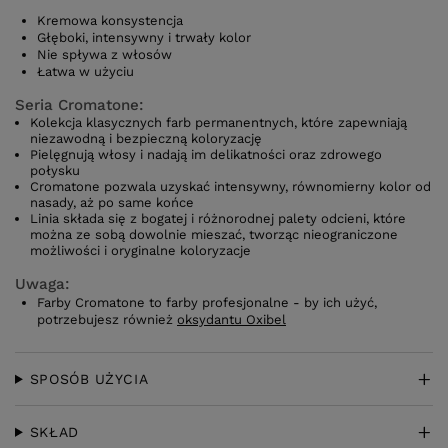
Kremowa konsystencja
Głęboki, intensywny i trwały kolor
Nie spływa z włosów
Łatwa w użyciu
Seria Cromatone:
Kolekcja klasycznych farb permanentnych, które zapewniają
niezawodną i bezpieczną koloryzację
Pielęgnują włosy i nadają im delikatności oraz zdrowego
połysku
Cromatone pozwala uzyskać intensywny, równomierny kolor od
nasady, aż po same końce
Linia składa się z bogatej i różnorodnej palety odcieni, które
można ze sobą dowolnie mieszać, tworząc nieograniczone
możliwości i oryginalne koloryzacje
Uwaga:
Farby Cromatone to farby profesjonalne - by ich użyć,
potrzebujesz również
oksydantu Oxibel
SPOSÓB UŻYCIA
SKŁAD