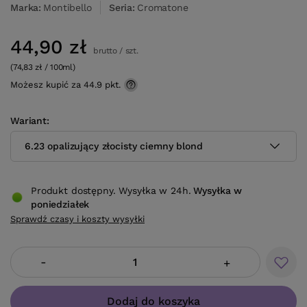
Marka
Montibello
Seria
Cromatone
44,90 zł
brutto
/
szt.
(74,83 zł / 100ml)
Możesz kupić za
44.9 pkt.
Wariant
6.23 opalizujący złocisty ciemny blond
Produkt dostępny. Wysyłka w 24h.
Wysyłka
w
poniedziałek
Sprawdź czasy i koszty wysyłki
-
+
Dodaj do koszyka