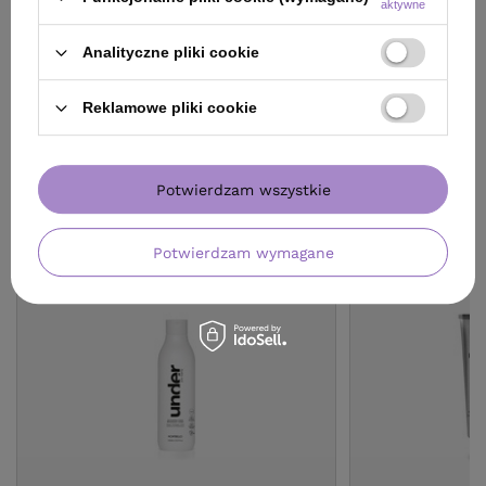
aktywne
Do koszyka
Do
Analityczne pliki cookie
Reklamowe pliki cookie
ZOBACZ RÓWNIEŻ
Potwierdzam wszystkie
Potwierdzam wymagane