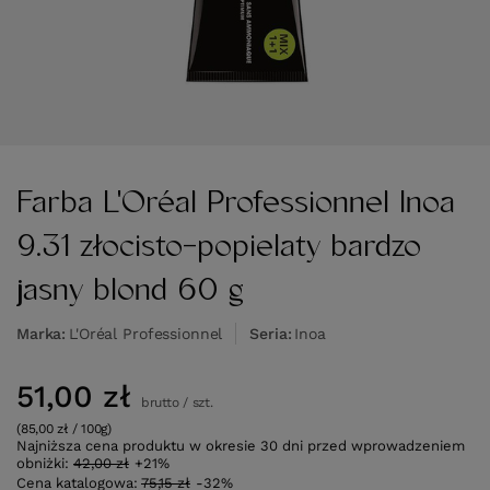
Farba L'Oréal Professionnel Inoa
9.31 złocisto-popielaty bardzo
jasny blond 60 g
Marka
L'Oréal Professionnel
Seria
Inoa
51,00 zł
brutto
/
szt.
(85,00 zł / 100g)
Najniższa cena produktu w okresie 30 dni przed wprowadzeniem
obniżki:
42,00 zł
+21%
Cena katalogowa:
75,15 zł
-32%