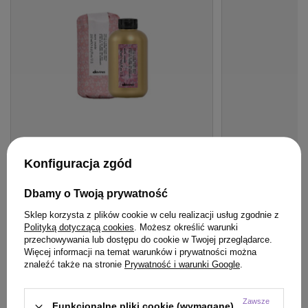
OFERTA
BESTSELLER
BESTSELLER
Konfiguracja zgód
Serum Davines More Inside Curl Building
Odżywka WS Aca
podkreślające skręt 250 ml
Paczula Wonna 2
Dbamy o Twoją prywatność
spłukiwania 150 
81,50 zł
Sklep korzysta z plików cookie w celu realizacji usług zgodnie z
/
szt.
Polityką dotyczącą cookies
. Możesz określić warunki
(32,60 zł / 100ml)
przechowywania lub dostępu do cookie w Twojej przeglądarce.
81.5
pkt
punktów
29,99 zł
/
szt.
Więcej informacji na temat warunków i prywatności można
(19,99 zł / 100ml)
znaleźć także na stronie
Prywatność i warunki Google
.
Najniższa cena produktu w okresie 30 dni przed
wprowadzeniem obniżki:
80,75 zł
+1%
29.99
pkt
punktów
Cena katalogowa:
115,01 zł
-29%
Zawsze
Funkcjonalne pliki cookie (wymagane)