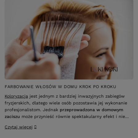
FARBOWANIE WŁOSÓW W DOMU KROK PO KROKU
Koloryzacja
jest jednym z bardziej inwazyjnych zabiegów
fryzjerskich, dlatego wiele osób pozostawia jej wykonanie
profesjonalistom. Jednak
przeprowadzona w domowym
zaciszu
może przynieść równie spektakularny efekt i nie
wpływać druzgocąco na kondycję włosów. Kluczem do
Czytaj więcej
sukcesu jest
stosowanie się do wskazówek ekspertów
oraz zakup odpowiedniej farby do włosów
.