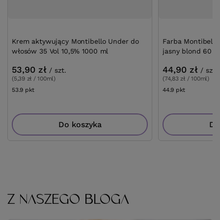
Krem aktywujący Montibello Under do
Farba Montibello
włosów 35 Vol 10,5% 1000 ml
jasny blond 60 m
53,90 zł
44,90 zł
/
szt.
/
szt.
(5,39 zł / 100ml)
(74,83 zł / 100ml)
53.9
pkt
punktów
44.9
pkt
punktów
Do koszyka
Do
Z NASZEGO BLOGA