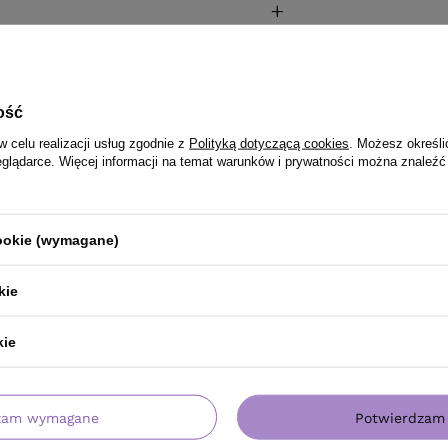
ość
w celu realizacji usług zgodnie z
Polityką dotyczącą cookies
. Możesz określi
eglądarce. Więcej informacji na temat warunków i prywatności można znaleźć
cookie (wymagane)
PRODUKT KUPILI TAKŻE
kie
kie
zam wymagane
Potwierdzam 