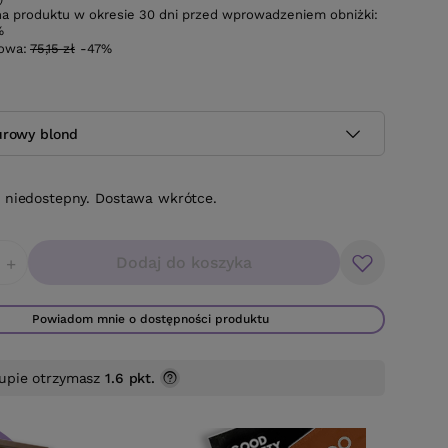
na produktu w okresie 30 dni przed wprowadzeniem obniżki:
%
gowa:
75,15 zł
-47%
urowy blond
 niedostepny. Dostawa wkrótce.
Dodaj do koszyka
+
Powiadom mnie o dostępności produktu
upie otrzymasz
1.6 pkt.