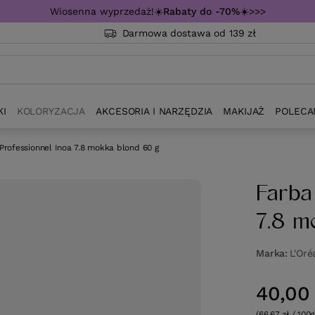
Wiosenna wyprzedaż!☀️
Rabaty do -70%
☀️>>>
Darmowa dostawa od 139 zł
KI
KOLORYZACJA
AKCESORIA I NARZĘDZIA
MAKIJAŻ
POLECA
 Professionnel Inoa 7.8 mokka blond 60 g
Farba
7.8 m
Marka
L'Oré
40,00 
(66,67 zł / 100g