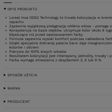
OPIS PRODUKTU
Loreal Inoa ODS2 Technology to trwała koloryzacja w krem
zapachu
Zapewnia wyjątkową pielęgnację włókna włosa - pomaga z
Konsystencja na bazie olejków, utrzymuje kolor około 6 tygo
błyszczące niż przed zastosowaniem farby
Formuła zapewnia wysoki komfort podczas nakładania far
Dzięki specjalnie dobranej palecie barw daje nieograniczo
kolorów i odcieni
Pokrywa do 100% siwych włosów
Rezultatem koloryzacji jest intensywny, jednolity, trwały i 
Farba wymaga zmieszania z oksydantem 3, 6 lub 9 %
SPOSÓB UŻYCIA
MARKA
PRODUCENT