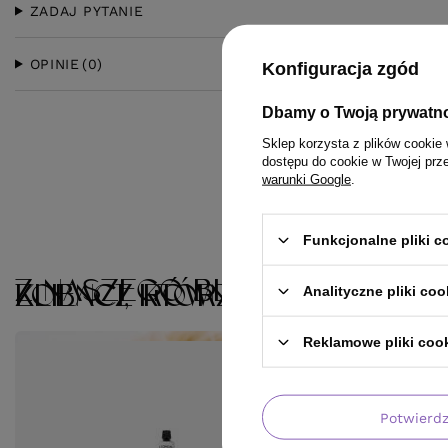
ZADAJ PYTANIE
OPINIE
(0)
Konfiguracja zgód
Dbamy o Twoją prywatn
Sklep korzysta z plików cookie 
dostępu do cookie w Twojej prz
warunki Google
.
Funkcjonalne pliki 
Z NASZEGO BLOGA
KLIENCI, KTÓRZY KUPILI TEN 
ZOBACZ RÓWNIEŻ
Analityczne pliki coo
Reklamowe pliki coo
Potwierd