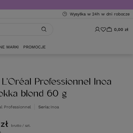
Wysyłka w 24h w dni robocze
0,00 zł
NE MARKI
PROMOCJE
 L'Oréal Professionnel Inoa
okka blond 60 g
al Professionnel
Seria
Inoa
zł
brutto
/
szt.
)