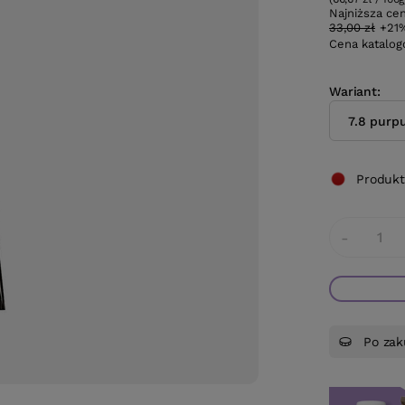
Najniższa ce
33,00 zł
+21
Cena katalo
Wariant
7.8 purp
Produkt
-
Po zak