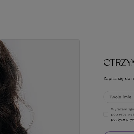
OTRZY
Zapisz się do 
Twoje imię
Wyrażam zgo
potrzeby wys
polityce pry