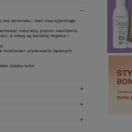
ie bez amoniaku i bez nieprzyjemnego
achować naturalny poziom nawilżenia
dni, a włosy są bardziej miękkie i
by
ne możliwości uzyskiwania żądanych
pełen blasku kolor