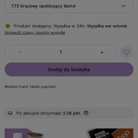
7.72 brązowy opalizujący blond
Produkt dostępny. Wysyłka w 24h.
Wysyłka
we wtorek
Sprawdź czasy i koszty wysyłki
-
+
Dodaj do koszyka
Możesz kupić także poprzez:
Po zakupie otrzymasz
2.28 pkt.