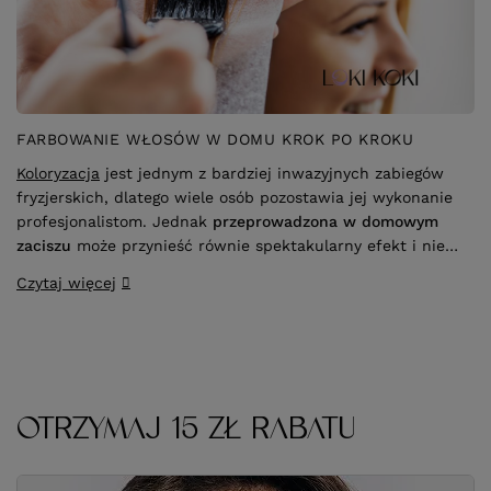
FARBOWANIE WŁOSÓW W DOMU KROK PO KROKU
Koloryzacja
jest jednym z bardziej inwazyjnych zabiegów
fryzjerskich, dlatego wiele osób pozostawia jej wykonanie
profesjonalistom. Jednak
przeprowadzona w domowym
zaciszu
może przynieść równie spektakularny efekt i nie
wpływać druzgocąco na kondycję włosów. Kluczem do
Czytaj więcej
sukcesu jest
stosowanie się do wskazówek ekspertów
oraz zakup odpowiedniej farby do włosów
.
OTRZYMAJ 15 ZŁ RABATU