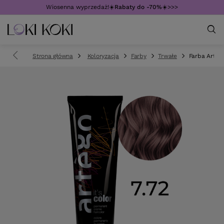
Wiosenna wyprzedaż!☀️
Rabaty do -70%
☀️>>>
Strona główna
Koloryzacja
Farby
Trwałe
Farba Artego