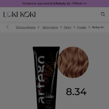
Wiosenna wyprzedaż!☀️
Rabaty do -70%
☀️>>>
Strona główna
Koloryzacja
Farby
Trwałe
Farba Artego