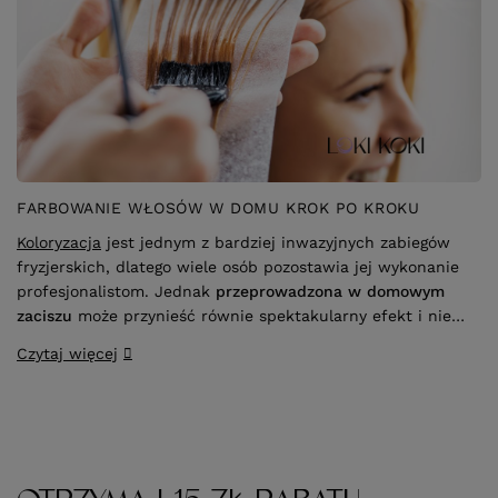
FARBOWANIE WŁOSÓW W DOMU KROK PO KROKU
Koloryzacja
jest jednym z bardziej inwazyjnych zabiegów
fryzjerskich, dlatego wiele osób pozostawia jej wykonanie
profesjonalistom. Jednak
przeprowadzona w domowym
zaciszu
może przynieść równie spektakularny efekt i nie
wpływać druzgocąco na kondycję włosów. Kluczem do
Czytaj więcej
sukcesu jest
stosowanie się do wskazówek ekspertów
oraz zakup odpowiedniej farby do włosów
.