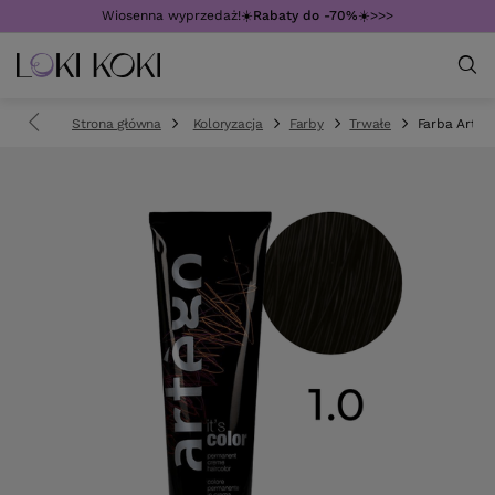
Wiosenna wyprzedaż!☀️
Rabaty do -70%
☀️>>>
Strona główna
Koloryzacja
Farby
Trwałe
Farba Artego