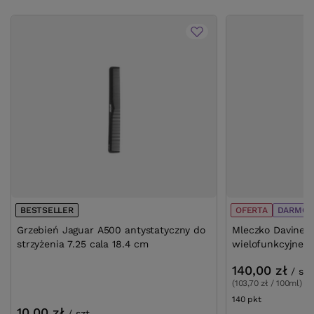
BESTSELLER
OFERTA
DARMOW
Grzebień Jaguar A500 antystatyczny do
Mleczko Davines 
strzyżenia 7.25 cala 18.4 cm
wielofunkcyjne 
140,00 zł
/
szt
(103,70 zł / 100ml)
140
pkt
punktów
10,00 zł
/
szt.