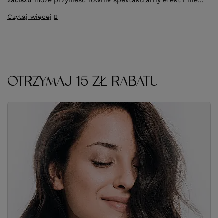
zaciszu
może przynieść równie spektakularny efekt i nie
wpływać druzgocąco na kondycję włosów. Kluczem do
Czytaj więcej
sukcesu jest
stosowanie się do wskazówek ekspertów
oraz zakup odpowiedniej farby do włosów
.
OTRZYMAJ 15 ZŁ RABATU