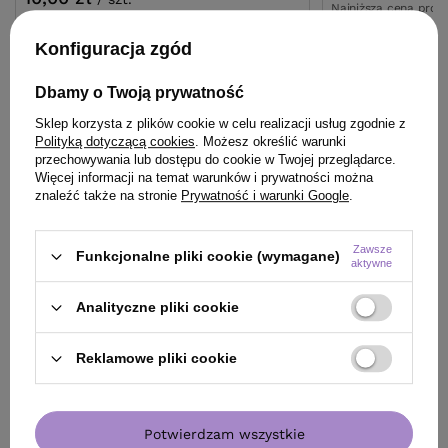
Najniższa cena prod
wprowadzeniem obn
10
pkt
punktów
Cena katalogowa:
19
Konfiguracja zgód
Dbamy o Twoją prywatność
Do koszyka
Do
Sklep korzysta z plików cookie w celu realizacji usług zgodnie z
Polityką dotyczącą cookies
. Możesz określić warunki
przechowywania lub dostępu do cookie w Twojej przeglądarce.
Więcej informacji na temat warunków i prywatności można
znaleźć także na stronie
Prywatność i warunki Google
.
ZOBACZ RÓWNIEŻ
Zawsze
Funkcjonalne pliki cookie (wymagane)
aktywne
Analityczne pliki cookie
Reklamowe pliki cookie
Potwierdzam wszystkie