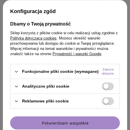
(8,57 zł / 100ml)
Najniższa cena produktu w okresie 30 dni przed
wprowadzeniem obniżki:
48,00 zł
-1%
23.99
pkt
punktów
Konfiguracja zgód
Cena katalogowa:
75,90 zł
-37%
Dbamy o Twoją prywatność
Do koszyka
Do
Sklep korzysta z plików cookie w celu realizacji usług zgodnie z
Polityką dotyczącą cookies
. Możesz określić warunki
przechowywania lub dostępu do cookie w Twojej przeglądarce.
Więcej informacji na temat warunków i prywatności można
znaleźć także na stronie
Prywatność i warunki Google
.
Zawsze
ZOBACZ RÓWNIEŻ
Funkcjonalne pliki cookie (wymagane)
aktywne
Analityczne pliki cookie
Reklamowe pliki cookie
Potwierdzam wszystkie