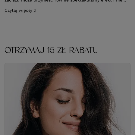
zaciszu
może przynieść równie spektakularny efekt i nie
wpływać druzgocąco na kondycję włosów. Kluczem do
Czytaj więcej
sukcesu jest
stosowanie się do wskazówek ekspertów
oraz zakup odpowiedniej farby do włosów
.
OTRZYMAJ 15 ZŁ RABATU