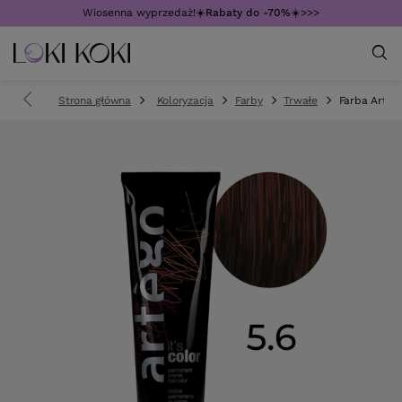
Wiosenna wyprzedaż!☀️
Rabaty do -70%
☀️>>>
Strona główna
Koloryzacja
Farby
Trwałe
Farba Artego