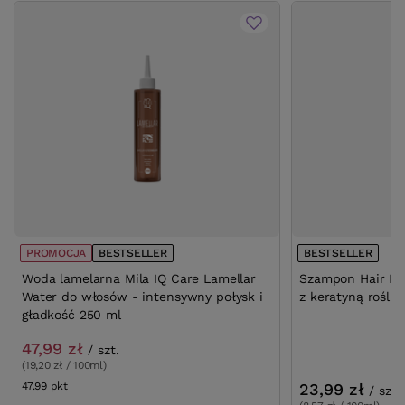
PROMOCJA
BESTSELLER
BESTSELLER
Woda lamelarna Mila IQ Care Lamellar
Szampon Hair Exp
Water do włosów - intensywny połysk i
z keratyną rośli
gładkość 250 ml
47,99 zł
/
szt.
(19,20 zł / 100ml)
47.99
pkt
punktów
23,99 zł
/
szt.